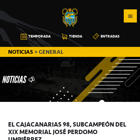
Saltar
Saltar
Saltar
a
al
a
la
contenido
la
navegación
principal
barra
CB
TEMPORADA
TIENDA
ENTRADAS
principal
lateral
CANARIAS
principal
NOTICIAS
> GENERAL
EL CAJACANARIAS 98, SUBCAMPEÓN DEL
XIX MEMORIAL JOSÉ PERDOMO
UMPIÉRREZ