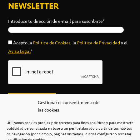
NEWSLETTER
Introduce tu dirección de e-mail para suscribirte*
Acepto la
Política de Cookies
, la
Política de Privacidad
y el
Aviso Legal
*
Gestionar el consentimiento de
las cookies
Utilizamos cookies propias y de terceros para fines analíticos y para mostrarte
publicidad personalizada en base a un perfil elaborado a partir de tus hábitos
secretaria@cbcanarias.es
de navegación (por ejemplo, páginas visitadas). Puedes configurar o rechazar
+34 922 253 684
+34 922 315 909
la utilización de cookies.