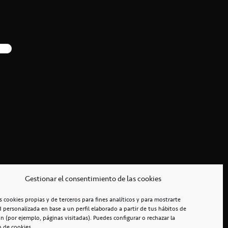
Gestionar el consentimiento de las cookies
s cookies propias y de terceros para fines analíticos y para mostrarte
d personalizada en base a un perfil elaborado a partir de tus hábitos de
n (por ejemplo, páginas visitadas). Puedes configurar o rechazar la
n de cookies.