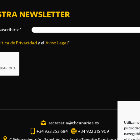
STRA NEWSLETTER
suscribirte*
ítica de Privacidad
y el
Aviso Legal
*
secretaria@cbcanarias.es
Utilizamo
publicida
+34 922 253 684
+34 922 315 909
navegació
C/Mercedes, s/n, Pabellón Insular de Tenerife Santiago Martín
utilizació