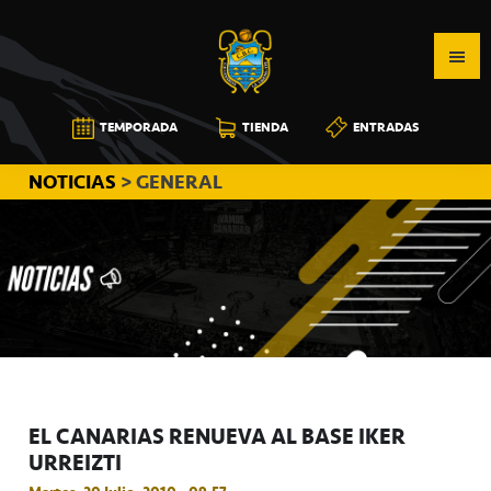
Saltar
Saltar
Saltar
a
al
a
la
contenido
la
navegación
principal
barra
CB
TEMPORADA
TIENDA
ENTRADAS
principal
lateral
CANARIAS
principal
NOTICIAS
> GENERAL
EL CANARIAS RENUEVA AL BASE IKER
URREIZTI