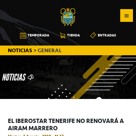
Saltar
Saltar
Saltar
a
al
a
la
contenido
la
navegación
principal
barra
CB
TEMPORADA
TIENDA
ENTRADAS
principal
lateral
CANARIAS
principal
NOTICIAS
> GENERAL
EL IBEROSTAR TENERIFE NO RENOVARÁ A
AIRAM MARRERO