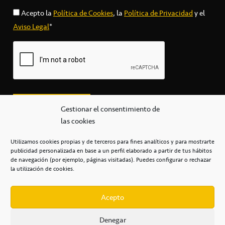
Acepto la
Política de Cookies
, la
Política de Privacidad
y el
Aviso Legal
*
Gestionar el consentimiento de
las cookies
Utilizamos cookies propias y de terceros para fines analíticos y para mostrarte
publicidad personalizada en base a un perfil elaborado a partir de tus hábitos
secretaria@cbcanarias.es
de navegación (por ejemplo, páginas visitadas). Puedes configurar o rechazar
+34 922 253 684
+34 922 315 909
la utilización de cookies.
C/Mercedes, s/n, Pabellón Insular de Tenerife Santiago Martín
Casa del Deporte / 38108 – La Laguna
Acepto
Denegar