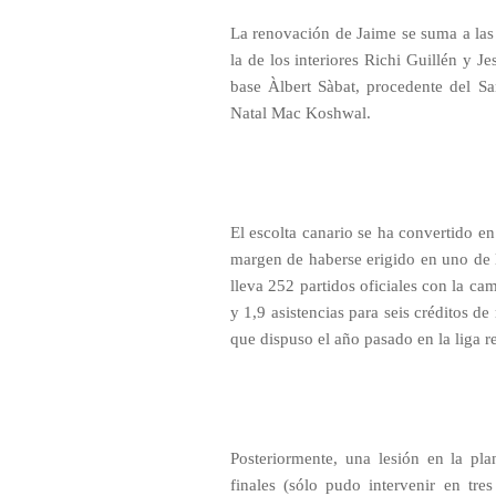
La renovación de Jaime se suma a las
la de los interiores Richi Guillén y J
base Àlbert Sàbat, procedente del Sa
Natal Mac Koshwal.
El escolta canario se ha convertido en
margen de haberse erigido en uno de l
lleva 252 partidos oficiales con la ca
y 1,9 asistencias para seis créditos d
que dispuso el año pasado en la liga r
Posteriormente, una lesión en la pla
finales (sólo pudo intervenir en tre