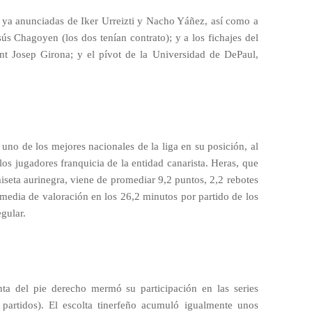
 ya anunciadas de Iker Urreizti y Nacho Yáñez, así como a
esús Chagoyen (los dos tenían contrato); y a los fichajes del
nt Josep Girona; y el pívot de la Universidad de DePaul,
 uno de los mejores nacionales de la liga en su posición, al
os jugadores franquicia de la entidad canarista. Heras, que
miseta aurinegra, viene de promediar 9,2 puntos, 2,2 rebotes
e media de valoración en los 26,2 minutos por partido de los
egular.
nta del pie derecho mermó su participación en las series
s partidos). El escolta tinerfeño acumuló igualmente unos