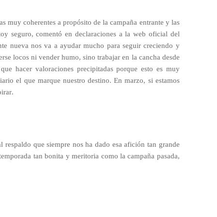
ras muy coherentes a propósito de la campaña entrante y las
stoy seguro, comentó en declaraciones a la web oficial del
ente nueva nos va a ayudar mucho para seguir creciendo y
verse locos ni vender humo, sino trabajar en la cancha desde
y que hacer valoraciones precipitadas porque esto es muy
 diario el que marque nuestro destino. En marzo, si estamos
rar.
 al respaldo que siempre nos ha dado esa afición tan grande
a temporada tan bonita y meritoria como la campaña pasada,