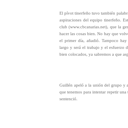
El pívot tinerfeño tuvo también palab
aspiraciones del equipo tinerfeño. E
club (www.cbcanarias.net), que la g
hacer las cosas bien. No hay que vol
el primer día, añadió. Tampoco ha
largo y será el trabajo y el esfuerzo
bien colocados, ya sabremos a que aspi
Guillén apeló a la unión del grupo y
que tenemos para intentar repetir un
sentenció.