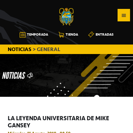
Saltar
Saltar
Saltar
a
al
a
la
contenido
la
navegación
principal
barra
CB
TEMPORADA
TIENDA
ENTRADAS
principal
lateral
CANARIAS
principal
NOTICIAS
> GENERAL
LA LEYENDA UNIVERSITARIA DE MIKE
GANSEY