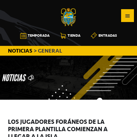
Saltar
Saltar
Saltar
a
al
a
la
contenido
la
navegación
principal
barra
CB
TEMPORADA
TIENDA
ENTRADAS
principal
lateral
CANARIAS
principal
NOTICIAS
> GENERAL
LOS JUGADORES FORÁNEOS DE LA
PRIMERA PLANTILLA COMIENZAN A
LLEGAR A LA ISLA