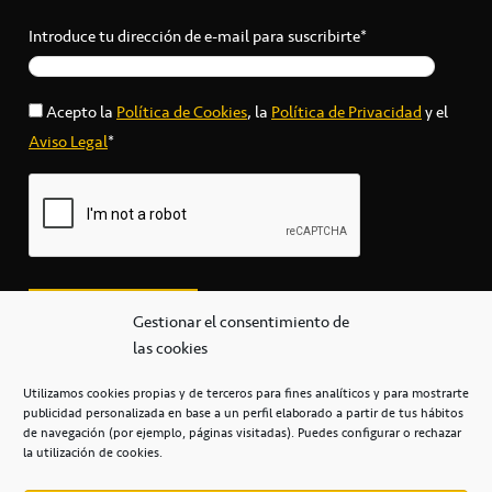
Introduce tu dirección de e-mail para suscribirte*
Acepto la
Política de Cookies
, la
Política de Privacidad
y el
Aviso Legal
*
Gestionar el consentimiento de
las cookies
Utilizamos cookies propias y de terceros para fines analíticos y para mostrarte
publicidad personalizada en base a un perfil elaborado a partir de tus hábitos
secretaria@cbcanarias.es
de navegación (por ejemplo, páginas visitadas). Puedes configurar o rechazar
+34 922 253 684
+34 922 315 909
la utilización de cookies.
C/Mercedes, s/n, Pabellón Insular de Tenerife Santiago Martín