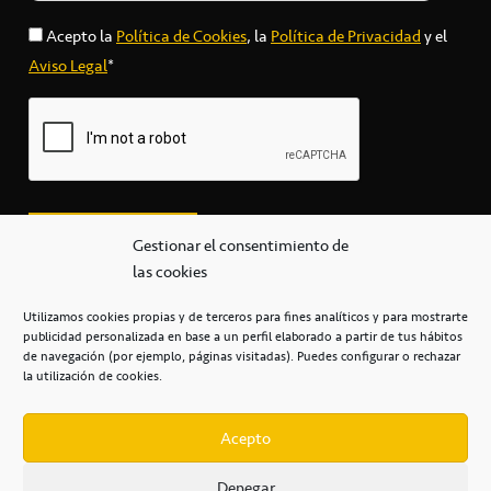
Acepto la
Política de Cookies
, la
Política de Privacidad
y el
Aviso Legal
*
Gestionar el consentimiento de
las cookies
Utilizamos cookies propias y de terceros para fines analíticos y para mostrarte
publicidad personalizada en base a un perfil elaborado a partir de tus hábitos
secretaria@cbcanarias.es
de navegación (por ejemplo, páginas visitadas). Puedes configurar o rechazar
+34 922 253 684
+34 922 315 909
la utilización de cookies.
C/Mercedes, s/n, Pabellón Insular de Tenerife Santiago Martín
Casa del Deporte / 38108 – La Laguna
Acepto
Denegar