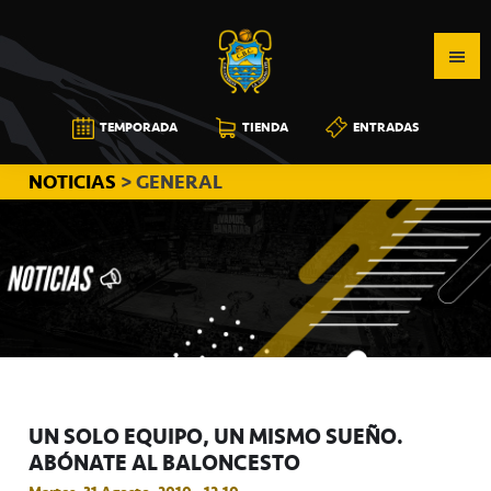
Saltar
Saltar
Saltar
a
al
a
la
contenido
la
navegación
principal
barra
CB
TEMPORADA
TIENDA
ENTRADAS
principal
lateral
CANARIAS
principal
NOTICIAS
> GENERAL
UN SOLO EQUIPO, UN MISMO SUEÑO.
ABÓNATE AL BALONCESTO