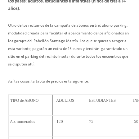
los pases: adultos, estudiantes e infantiles (niños de tres a 14
años).
Otro de los reclamos de la campaña de abonos será el abono parking,
modalidad creada para facilitar el aparcamiento de los aficionados en
los garajes del Pabellón Santiago Martín. Los que se quieran acoger a
esta variante, pagarán un extra de 15 euros y tendrán garantizado un
sitio en el parking del recinto insular durante todos los encuentros que
se disputen allí.
Así las cosas, la tabla de precios es la siguiente:
TIPO de ABONO
ADULTOS
ESTUDIANTES
INF
Ab. numerados
120 
75 
50 