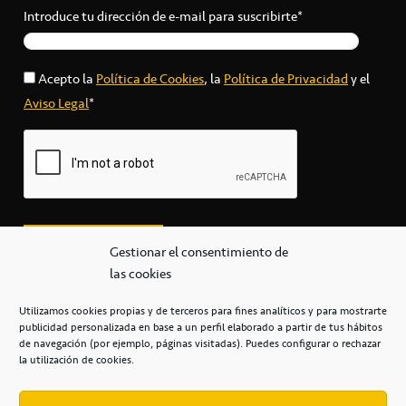
Introduce tu dirección de e-mail para suscribirte*
Acepto la
Política de Cookies
, la
Política de Privacidad
y el
Aviso Legal
*
Gestionar el consentimiento de
las cookies
Utilizamos cookies propias y de terceros para fines analíticos y para mostrarte
publicidad personalizada en base a un perfil elaborado a partir de tus hábitos
secretaria@cbcanarias.es
de navegación (por ejemplo, páginas visitadas). Puedes configurar o rechazar
+34 922 253 684
+34 922 315 909
la utilización de cookies.
C/Mercedes, s/n, Pabellón Insular de Tenerife Santiago Martín