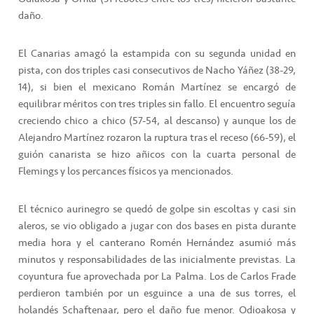
daño.
El Canarias amagó la estampida con su segunda unidad en
pista, con dos triples casi consecutivos de Nacho Yáñez (38-29,
14), si bien el mexicano Román Martínez se encargó de
equilibrar méritos con tres triples sin fallo. El encuentro seguía
creciendo chico a chico (57-54, al descanso) y aunque los de
Alejandro Martínez rozaron la ruptura tras el receso (66-59), el
guión canarista se hizo añicos con la cuarta personal de
Flemings y los percances físicos ya mencionados.
El técnico aurinegro se quedó de golpe sin escoltas y casi sin
aleros, se vio obligado a jugar con dos bases en pista durante
media hora y el canterano Romén Hernández asumió más
minutos y responsabilidades de las inicialmente previstas. La
coyuntura fue aprovechada por La Palma. Los de Carlos Frade
perdieron también por un esguince a una de sus torres, el
holandés Schaftenaar, pero el daño fue menor. Odioakosa y