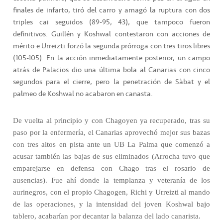
finales de infarto, tiró del carro y amagó la ruptura con dos
triples cai seguidos (89-95, 43), que tampoco fueron
definitivos. Guillén y Koshwal contestaron con acciones de
mérito e Urreizti forzó la segunda prórroga con tres tiros libres
(105-105). En la acción inmediatamente posterior, un campo
atrás de Palacios dio una última bola al Canarias con cinco
segundos para el cierre, pero la penetración de Sàbat y el
palmeo de Koshwal no acabaron en canasta.
De vuelta al principio y con Chagoyen ya recuperado, tras su
paso por la enfermería, el Canarias aprovechó mejor sus bazas
con tres altos en pista ante un UB La Palma que comenzó a
acusar también las bajas de sus eliminados (Arrocha tuvo que
emparejarse en defensa con Chago tras el rosario de
ausencias). Fue ahí donde la templanza y veteranía de los
aurinegros, con el propio Chagogen, Richi y Urreizti al mando
de las operaciones, y la intensidad del joven Koshwal bajo
tablero, acabarían por decantar la balanza del lado canarista.