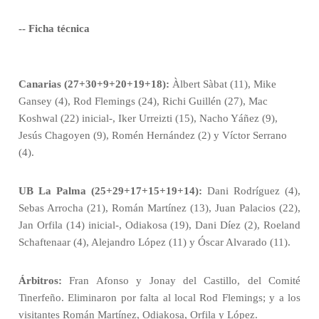
-- Ficha técnica
Canarias (27+30+9+20+19+18):
Àlbert Sàbat (11), Mike
Gansey (4), Rod Flemings (24), Richi Guillén (27), Mac
Koshwal (22) inicial-, Iker Urreizti (15), Nacho Yáñez (9),
Jesús Chagoyen (9), Romén Hernández (2) y Víctor Serrano
(4).
UB La Palma (25+29+17+15+19+14):
Dani Rodríguez (4),
Sebas Arrocha (21), Román Martínez (13), Juan Palacios (22),
Jan Orfila (14) inicial-, Odiakosa (19), Dani Díez (2), Roeland
Schaftenaar (4), Alejandro López (11) y Óscar Alvarado (11).
Árbitros:
Fran Afonso y Jonay del Castillo, del Comité
Tinerfeño. Eliminaron por falta al local Rod Flemings; y a los
visitantes Román Martínez, Odiakosa, Orfila y López.