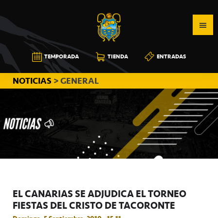
Saltar
Saltar
Saltar
a
al
a
la
contenido
la
navegación
principal
barra
CB
TEMPORADA
TIENDA
ENTRADAS
principal
lateral
CANARIAS
principal
NOTICIAS
> GENERAL
EL CANARIAS SE ADJUDICA EL TORNEO
FIESTAS DEL CRISTO DE TACORONTE