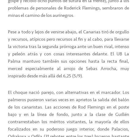
golpe y recibió ocho puntos de sutura en la frente), junto a los
problemas de personales de Roderick Flemings, sembraron de
minas el camino de los aurinegros.
Pese a todo y lejos de venirse abajo, el Canarias tiró de orgullo
y recursos, atípicos pero recursos al fin y al cabo, para llevarse
la victoria tras la segunda prórroga ante un buen rival, intenso
y peleón atrás y con cosas interesantes delante. El UB La
Palma mantuvo también sus opciones hasta la recta final,
merced especialmente al arrojo de Sebas Arrocha, muy
inspirado desde más allá del 6,25 (5/9).
El choque nació parejo, con alternativas en el marcador. Los
palmeros pusieron varias veces en aprietos la salida del balón
de los canaristas. Las acciones de Rod Flemings en el poste
bajo y en la línea de fondo, junto a la clase de Guillén
contrarrestaban los méritos visitantes, la mayoría de ellos
focalizados en su poderoso juego interior, donde Palacios,
Odiakosa y Orfila (31 rebotes entre los tres) hicieron bastante