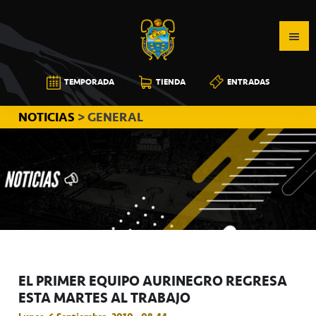
Saltar
Saltar
Saltar
a
al
a
la
contenido
la
navegación
principal
barra
CB
TEMPORADA
TIENDA
ENTRADAS
principal
lateral
CANARIAS
principal
NOTICIAS
> GENERAL
EL PRIMER EQUIPO AURINEGRO REGRESA
ESTA MARTES AL TRABAJO