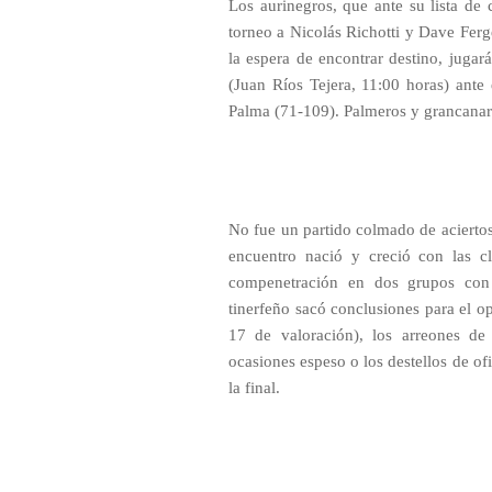
Los aurinegros, que ante su lista de 
torneo a Nicolás Richotti y Dave Ferge
la espera de encontrar destino, jugar
(Juan Ríos Tejera, 11:00 horas) ante
Palma (71-109). Palmeros y grancanario
No fue un partido colmado de aciertos 
encuentro nació y creció con las c
compenetración en dos grupos con b
tinerfeño sacó conclusiones para el o
17 de valoración), los arreones d
ocasiones espeso o los destellos de o
la final.