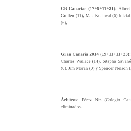
CB Canarias (17+9+11+21):
Àlbert 
Guillén (11), Mac Koshwal (6) inicia
(6),
Gran Canaria 2014 (19+11+11+23):
Charles Wallace (14), Sitapha Savané 
(6), Jim Moran (0) y Spencer Nelson (
Árbitros:
Pérez Niz (Colegio Canar
eliminados.