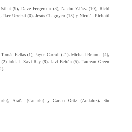
Sàbat (9), Dave Fergerson (3), Nacho Yáñez (10), Richi
l-, Iker Urreizti (0), Jesús Chagoyen (13) y Nicolás Richotti
Tomás Bellas (1), Jayce Carroll (21), Michael Bramos (4),
(2) inicial- Xavi Rey (9), Javi Beirán (5), Taurean Green
2).
io), Araña (Canario) y García Ortiz (Andaluz). Sin