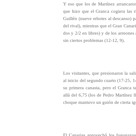
Y eso que los de Martínez arrancaron
que hizo que el Granca cogiera las r
Guillén (nueve rebotes al descanso) pa
del rival), mientras que el Gran Canaria
dos y 2/2 en libres) y de los arreones
sin ciertos problemas (12-12, 9).
Los visitantes, que presionaron la sa
al inicio del segundo cuarto (17-25, 1
su primera canasta, pero el Granca t
allá del 6,75 (los de Pedro Martínez l
choque mantuvo un guión de cierta igu
El Canarias aprovechó los fogonazos