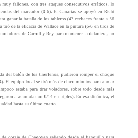
 muy fallones, con tres ataques consecutivos erráticos, lo
iendas del marcador (0-6). El Canarias se apoyó en Richi
ra ganar la batalla de los tableros (43 rechaces frente a 36
 tiró de la eficacia de Wallace en la pintura (6/6 en tiros de
 anotadores de Carroll y Rey para mantener la delantera, no
lida del balón de los tinerfeños, pudieron romper el choque
4). El equipo local se tiró más de cinco minutos para anotar
ampoco estaba para tirar voladores, sobre todo desde más
legaron a acumular un 0/14 en triples). En esa dinámica, el
aldad hasta su último cuarto.
 de coraje de Chagoyen saliendo desde el banquillo para