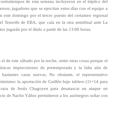
contratiempos de esta semana incluyeron en el tríptico del
rson, jugadores que se ejercitan estos días con el equipo a
án este domingo por el tercer puesto del certamen regional
 el Tenerife de EBA, que caía en la otra semifinal ante La
s jugarán por el título a partir de las 13:00 horas.
el de este sábado por la noche, entre otras cosas porque el
lásicas imprecisiones de pretemporada y la falta aún de
astantes caras nuevas. No obstante, el representativo
ptimismo: la aportación de Guillén bajo tablero (11+14 para
e raza de Jesús Chagoyen para desatascar un ataque en
ficio de Nacho Yáñez permitieron a los aurinegros soñar con