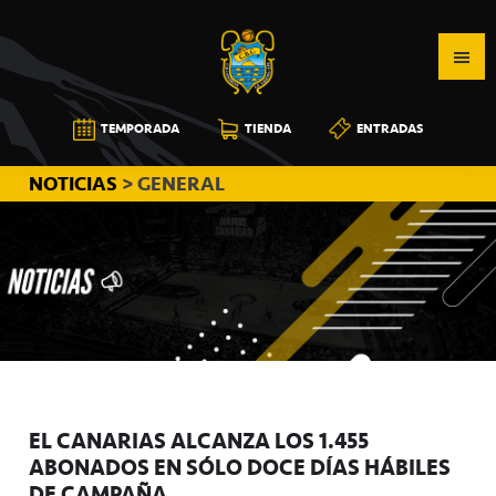
Saltar
Saltar
Saltar
a
al
a
la
contenido
la
navegación
principal
barra
CB
TEMPORADA
TIENDA
ENTRADAS
principal
lateral
CANARIAS
principal
NOTICIAS
> GENERAL
EL CANARIAS ALCANZA LOS 1.455
ABONADOS EN SÓLO DOCE DÍAS HÁBILES
DE CAMPAÑA