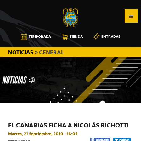
Saltar
Saltar
Saltar
a
al
a
la
contenido
la
navegación
principal
barra
CB
TEMPORADA
TIENDA
ENTRADAS
principal
lateral
CANARIAS
principal
NOTICIAS
> GENERAL
EL CANARIAS FICHA A NICOLÁS RICHOTTI
Martes, 21 Septiembre, 2010 - 18:09