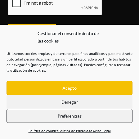
Gestionar el consentimiento de
las cookies
Utilizamos cookies propias y de terceros para fines analíticos y para mostrarte
publicidad personalizada en base a un perfil elaborado a partir de tus hábitos
secretaria@cbcanarias.es
de navegación (por ejemplo, páginas visitadas). Puedes configurar o rechazar
+34 922 253 684
+34 922 315 909
la utilización de cookies.
C/Mercedes, s/n, Pabellón Insular de Tenerife Santiago Martín
Casa del Deporte / 38108 – La Laguna
Acepto
Denegar
POLÍTICA DE PRIVACIDAD
/
POLÍTICA DE COOKIES
/
Preferencias
AVISO LEGAL
/
CONDICIONES
COMERCIALES
/
ACCESIBILIDAD
Política de cookies
Política de Privacidad
Aviso Legal