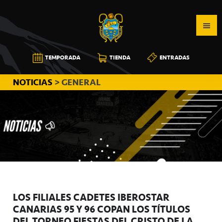
Saltar
Saltar
Saltar
a
al
a
la
contenido
la
navegación
principal
barra
CB
TEMPORADA
TIENDA
ENTRADAS
principal
lateral
CANARIAS
principal
NOTICIAS
> GENERAL
LOS FILIALES CADETES IBEROSTAR
CANARIAS 95 Y 96 COPAN LOS TÍTULOS
DEL TORNEO FIESTAS DEL CRISTO DE LA