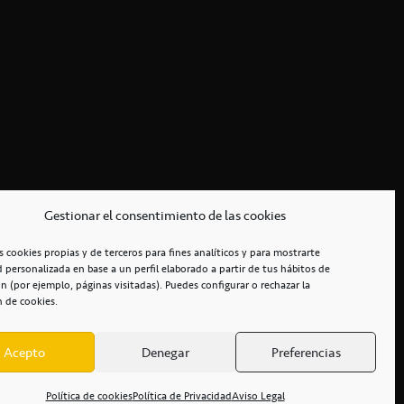
Gestionar el consentimiento de las cookies
s cookies propias y de terceros para fines analíticos y para mostrarte
d personalizada en base a un perfil elaborado a partir de tus hábitos de
n (por ejemplo, páginas visitadas). Puedes configurar o rechazar la
n de cookies.
Acepto
Denegar
Preferencias
RCIALES
/
ACCESIBILIDAD
Política de cookies
Política de Privacidad
Aviso Legal