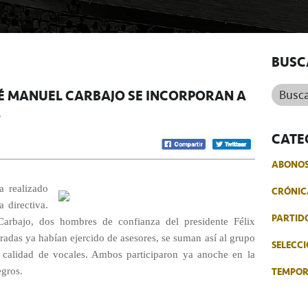
BUSC
Buscar.
SÉ MANUEL CARBAJO SE INCORPORAN A
A
CATE
ABONO
a realizado
CRÓNIC
 directiva.
PARTID
rbajo, dos hombres de confianza del presidente Félix
adas ya habían ejercido de asesores, se suman así al grupo
SELECCI
n calidad de vocales. Ambos participaron ya anoche en la
TEMPO
egros.