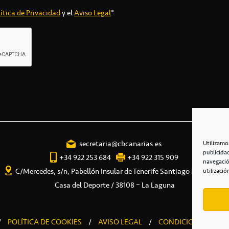
ítica de Privacidad
y el
Aviso Legal
*
secretaria@cbcanarias.es
Utilizamo
publicida
+34 922 253 684
+34 922 315 909
navegació
C/Mercedes, s/n, Pabellón Insular de Tenerife Santiago Martín
utilizació
Casa del Deporte / 38108 – La Laguna
/
POLÍTICA DE COOKIES
/
AVISO LEGAL
/
CONDICIONES COME