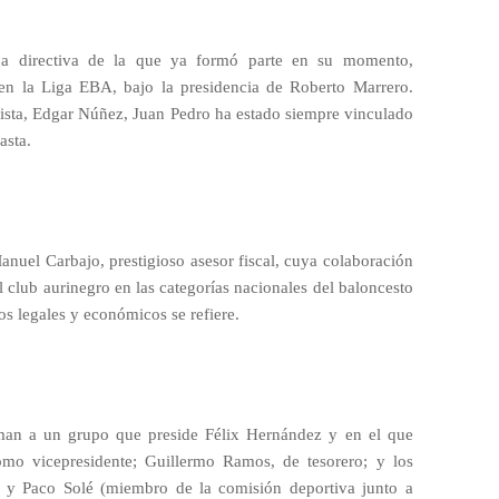
a directiva de la que ya formó parte en su momento,
 en la Liga EBA, bajo la presidencia de Roberto Marrero.
rista, Edgar Núñez, Juan Pedro ha estado siempre vinculado
asta.
nuel Carbajo, prestigioso asesor fiscal, cuya colaboración
el club aurinegro en las categorías nacionales del baloncesto
os legales y económicos se refiere.
man a un grupo que preside Félix Hernández y en el que
omo vicepresidente; Guillermo Ramos, de tesorero; y los
o) y Paco Solé (miembro de la comisión deportiva junto a