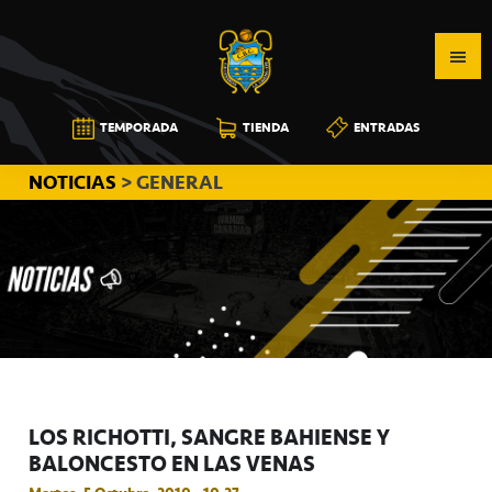
Saltar
Saltar
Saltar
a
al
a
la
contenido
la
navegación
principal
barra
CB
TEMPORADA
TIENDA
ENTRADAS
principal
lateral
CANARIAS
principal
NOTICIAS
> GENERAL
LOS RICHOTTI, SANGRE BAHIENSE Y
BALONCESTO EN LAS VENAS