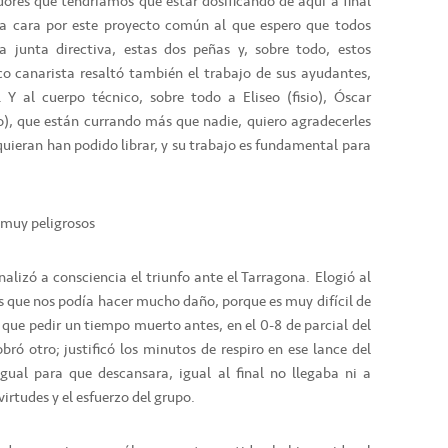
ores que tendríamos que estar dosificando de aquí a final
la cara por este proyecto común al que espero que todos
 junta directiva, estas dos peñas y, sobre todo, estos
ico canarista resaltó también el trabajo de sus ayudantes,
 Y al cuerpo técnico, sobre todo a Eliseo (fisio), Óscar
o), que están currando más que nadie, quiero agradecerles
quieran han podido librar, y su trabajo es fundamental para
 muy peligrosos
alizó a consciencia el triunfo ante el Tarragona. Elogió al
os que nos podía hacer mucho daño, porque es muy difícil de
ve que pedir un tiempo muerto antes, en el 0-8 de parcial del
ró otro; justificó los minutos de respiro en ese lance del
 igual para que descansara, igual al final no llegaba ni a
 virtudes y el esfuerzo del grupo.