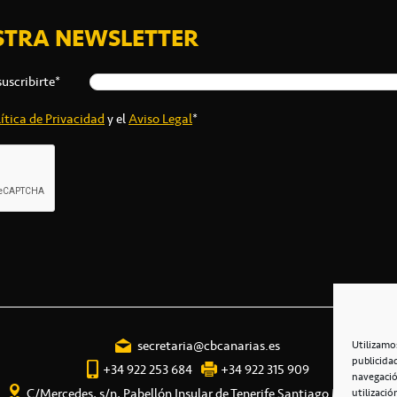
STRA NEWSLETTER
suscribirte*
ítica de Privacidad
y el
Aviso Legal
*
secretaria@cbcanarias.es
Utilizamo
publicida
+34 922 253 684
+34 922 315 909
navegació
C/Mercedes, s/n, Pabellón Insular de Tenerife Santiago Martín
utilizació