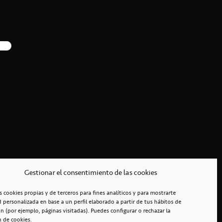
Gestionar el consentimiento de las cookies
s cookies propias y de terceros para fines analíticos y para mostrarte
d personalizada en base a un perfil elaborado a partir de tus hábitos de
n (por ejemplo, páginas visitadas). Puedes configurar o rechazar la
n de cookies.