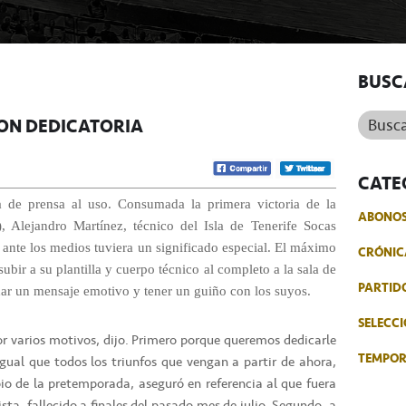
BUSC
Buscar.
ON DEDICATORIA
CATE
a de prensa al uso. Consumada la primera victoria de la
ABONO
, Alejandro Martínez, técnico del Isla de Tenerife Socas
ante los medios tuviera un significado especial. El máximo
CRÓNIC
ubir a su plantilla y cuerpo técnico al completo a la sala de
PARTID
ar un mensaje emotivo y tener un guiño con los suyos.
SELECCI
por varios motivos, dijo. Primero porque queremos dedicarle
TEMPO
igual que todos los triunfos que vengan a partir de ahora,
io de la pretemporada, aseguró en referencia al que fuera
sta, fallecido a finales del pasado mes de julio. Segundo, a