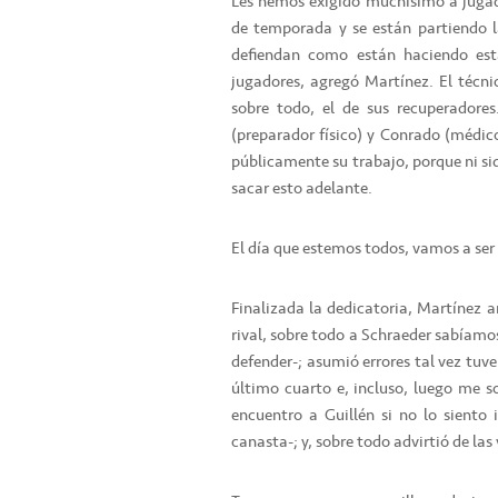
Les hemos exigido muchísimo a jugad
de temporada y se están partiendo 
defiendan como están haciendo esta
jugadores, agregó Martínez. El técn
sobre todo, el de sus recuperadores.
(preparador físico) y Conrado (médic
públicamente su trabajo, porque ni si
sacar esto adelante.
El día que estemos todos, vamos a ser
Finalizada la dedicatoria, Martínez an
rival, sobre todo a Schraeder sabíam
defender-; asumió errores tal vez tu
último cuarto e, incluso, luego me sob
encuentro a Guillén si no lo siento
canasta-; y, sobre todo advirtió de las