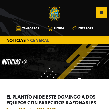
Saltar
Saltar
Saltar
a
al
a
la
contenido
la
navegación
principal
barra
CB
TEMPORADA
TIENDA
ENTRADAS
principal
lateral
CANARIAS
principal
NOTICIAS
> GENERAL
EL PLANTÍO MIDE ESTE DOMINGO A DOS
EQUIPOS CON PARECIDOS RAZONABLES