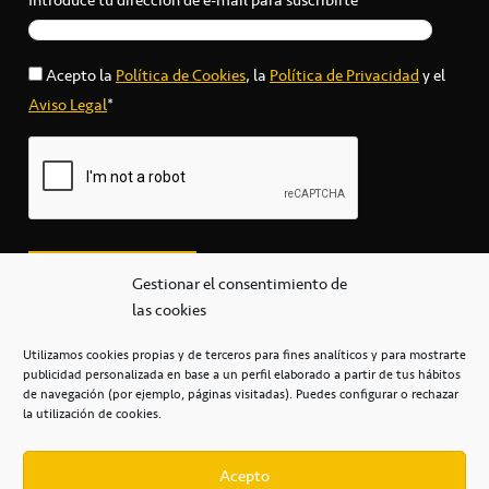
Acepto la
Política de Cookies
, la
Política de Privacidad
y el
Aviso Legal
*
Gestionar el consentimiento de
las cookies
Utilizamos cookies propias y de terceros para fines analíticos y para mostrarte
publicidad personalizada en base a un perfil elaborado a partir de tus hábitos
secretaria@cbcanarias.es
de navegación (por ejemplo, páginas visitadas). Puedes configurar o rechazar
+34 922 253 684
+34 922 315 909
la utilización de cookies.
C/Mercedes, s/n, Pabellón Insular de Tenerife Santiago Martín
Casa del Deporte / 38108 – La Laguna
Acepto