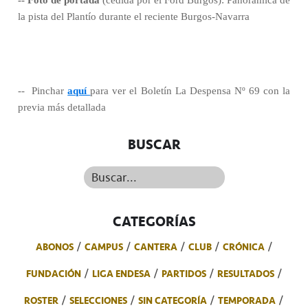
-- Foto de portada
(cedida por el Ford Burgos): Panorámica de
la pista del Plantío durante el reciente Burgos-Navarra
--
Pinchar
aquí
para ver el Boletín La Despensa Nº 69 con la
previa más detallada
BUSCAR
Buscar...
CATEGORÍAS
ABONOS
CAMPUS
CANTERA
CLUB
CRÓNICA
FUNDACIÓN
LIGA ENDESA
PARTIDOS
RESULTADOS
ROSTER
SELECCIONES
SIN CATEGORÍA
TEMPORADA