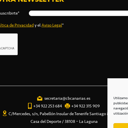
suscribirte*
ítica de Privacidad
y el
Aviso Legal
*
secretaria@cbcanarias.es
Utilizamo
publicida
+34 922 253 684
+34 922 315 909
navegació
C/Mercedes, s/n, Pabellón Insular de Tenerife Santiago Martín
utilizació
Casa del Deporte / 38108 – La Laguna