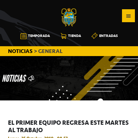
Saltar
Saltar
Saltar
a
al
a
la
contenido
la
navegación
principal
barra
CB
TEMPORADA
TIENDA
ENTRADAS
principal
lateral
CANARIAS
principal
NOTICIAS
> GENERAL
EL PRIMER EQUIPO REGRESA ESTE MARTES
AL TRABAJO