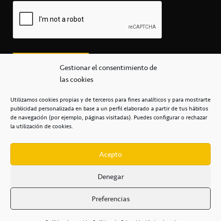
Gestionar el consentimiento de
las cookies
Utilizamos cookies propias y de terceros para fines analíticos y para mostrarte
publicidad personalizada en base a un perfil elaborado a partir de tus hábitos
secretaria@cbcanarias.es
de navegación (por ejemplo, páginas visitadas). Puedes configurar o rechazar
+34 922 253 684
+34 922 315 909
la utilización de cookies.
C/Mercedes, s/n, Pabellón Insular de Tenerife Santiago Martín
Casa del Deporte / 38108 – La Laguna
Acepto
Denegar
POLÍTICA DE PRIVACIDAD
/
POLÍTICA DE COOKIES
/
Preferencias
AVISO LEGAL
/
CONDICIONES
COMERCIALES
/
ACCESIBILIDAD