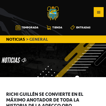
Saltar
Saltar
Saltar
a
al
a
la
contenido
la
navegación
principal
barra
CB
TEMPORADA
TIENDA
ENTRADAS
principal
lateral
CANARIAS
principal
NOTICIAS
> GENERAL
RICHI GUILLÉN SE CONVIERTE EN EL
MÁXIMO ANOTADOR DE TODA LA
HISTORIA DE LA ADECCO ORO