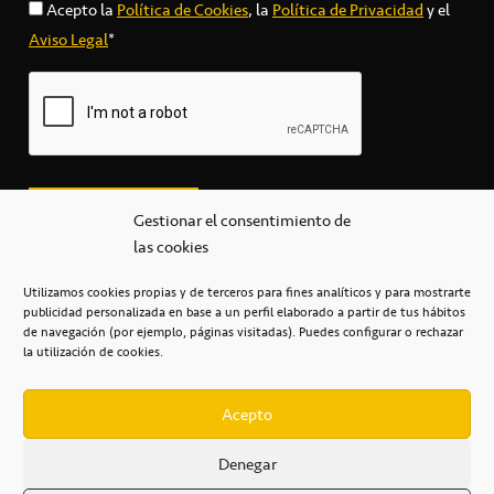
Acepto la
Política de Cookies
, la
Política de Privacidad
y el
Aviso Legal
*
Gestionar el consentimiento de
las cookies
Utilizamos cookies propias y de terceros para fines analíticos y para mostrarte
publicidad personalizada en base a un perfil elaborado a partir de tus hábitos
secretaria@cbcanarias.es
de navegación (por ejemplo, páginas visitadas). Puedes configurar o rechazar
+34 922 253 684
+34 922 315 909
la utilización de cookies.
C/Mercedes, s/n, Pabellón Insular de Tenerife Santiago Martín
Casa del Deporte / 38108 – La Laguna
Acepto
Denegar
POLÍTICA DE PRIVACIDAD
/
POLÍTICA DE COOKIES
/