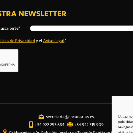
STRA NEWSLETTER
suscribirte*
ítica de Privacidad
y el
Aviso Legal
*
secretaria@cbcanarias.es
Utilizamo
publicida
+34 922 253 684
+34 922 315 909
navegació
C/Mercedes, s/n, Pabellón Insular de Tenerife Santiago Martín
utilizació