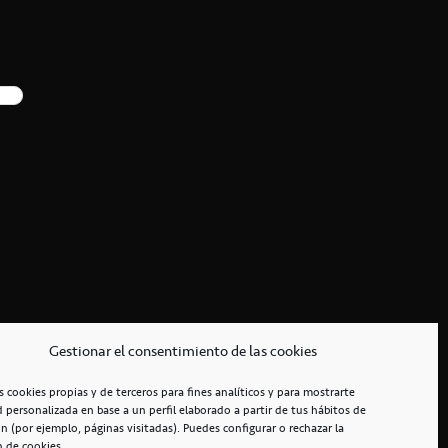
Gestionar el consentimiento de las cookies
s cookies propias y de terceros para fines analíticos y para mostrarte
d personalizada en base a un perfil elaborado a partir de tus hábitos de
n (por ejemplo, páginas visitadas). Puedes configurar o rechazar la
n de cookies.