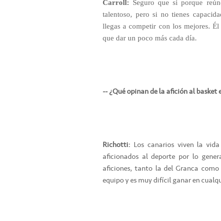
Carroll:
Seguro que sí porque reúne 
talentoso, pero si no tienes capacid
llegas a competir con los mejores. É
que dar un poco más cada día.
-- ¿Qué opinan de la afición al basket
Richotti:
Los canarios viven la vida
aficionados al deporte por lo gene
aficiones, tanto la del Granca como 
equipo y es muy difícil ganar en cualq