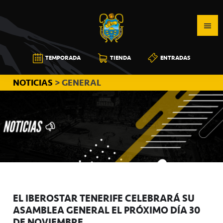
Saltar
Saltar
Saltar
a
al
a
la
contenido
la
navegación
principal
barra
CB
TEMPORADA
TIENDA
ENTRADAS
principal
lateral
CANARIAS
principal
NOTICIAS
> GENERAL
EL IBEROSTAR TENERIFE CELEBRARÁ SU
ASAMBLEA GENERAL EL PRÓXIMO DÍA 30
DE NOVIEMBRE