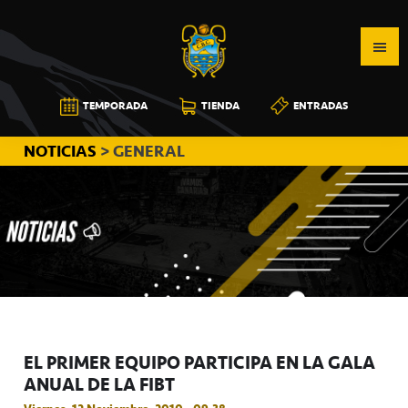
Saltar
Saltar
Saltar
a
al
a
la
contenido
la
navegación
principal
barra
CB
TEMPORADA
TIENDA
ENTRADAS
principal
lateral
CANARIAS
principal
NOTICIAS
> GENERAL
EL PRIMER EQUIPO PARTICIPA EN LA GALA
ANUAL DE LA FIBT