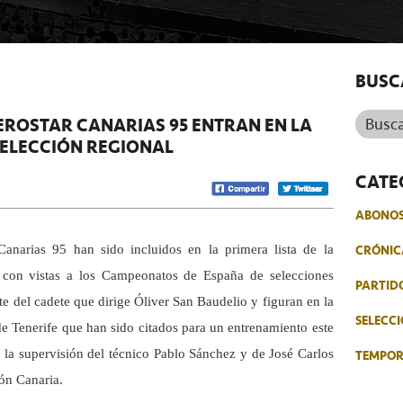
BUSC
Buscar.
EROSTAR CANARIAS 95 ENTRAN EN LA
SELECCIÓN REGIONAL
CATE
ABONO
CRÓNIC
Canarias 95 han sido incluidos en la primera lista de la
a con vistas a los Campeonatos de España de selecciones
PARTID
e del cadete que dirige Óliver San Baudelio y figuran en la
SELECCI
e Tenerife que han sido citados para un entrenamiento este
TEMPO
 la supervisión del técnico Pablo Sánchez y de José Carlos
ión Canaria.