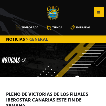
Saltar
Saltar
Saltar
a
al
a
la
contenido
la
navegación
principal
barra
CB
TEMPORADA
TIENDA
ENTRADAS
principal
lateral
CANARIAS
principal
NOTICIAS
> GENERAL
PLENO DE VICTORIAS DE LOS FILIALES
IBEROSTAR CANARIAS ESTE FIN DE
SEMANA