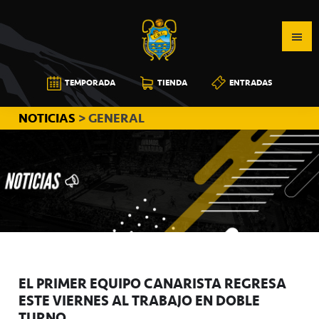
Saltar
Saltar
Saltar
a
al
a
la
contenido
la
navegación
principal
barra
CB
TEMPORADA
TIENDA
ENTRADAS
principal
lateral
CANARIAS
principal
NOTICIAS
> GENERAL
EL PRIMER EQUIPO CANARISTA REGRESA
ESTE VIERNES AL TRABAJO EN DOBLE
TURNO