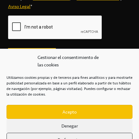
Aviso Legal
*
Gestionar el consentimiento de
las cookies
Utilizamos cookies propias y de terceros para fines analíticos y para mostrarte
publicidad personalizada en base a un perfil elaborado a partir de tus hábitos
secretaria@cbcanarias.es
de navegación (por ejemplo, páginas visitadas). Puedes configurar o rechazar
+34 922 253 684
+34 922 315 909
la utilización de cookies.
C/Mercedes, s/n, Pabellón Insular de Tenerife Santiago Martín
Casa del Deporte / 38108 – La Laguna
Acepto
Denegar
POLÍTICA DE PRIVACIDAD
/
POLÍTICA DE COOKIES
/