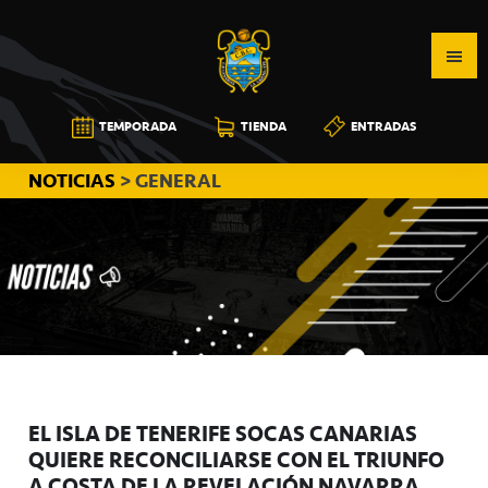
Saltar
Saltar
Saltar
a
al
a
la
contenido
la
navegación
principal
barra
CB
TEMPORADA
TIENDA
ENTRADAS
principal
lateral
CANARIAS
principal
NOTICIAS
> GENERAL
EL ISLA DE TENERIFE SOCAS CANARIAS
QUIERE RECONCILIARSE CON EL TRIUNFO
A COSTA DE LA REVELACIÓN NAVARRA