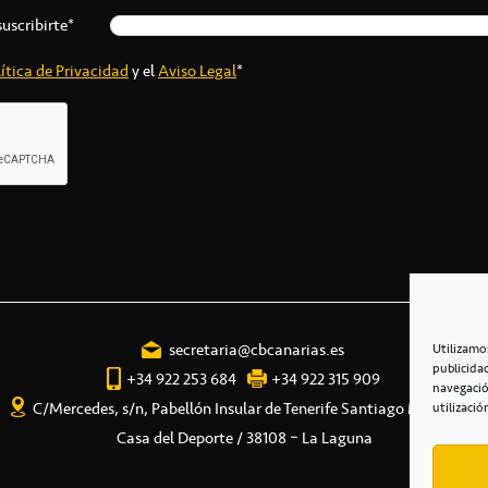
suscribirte*
ítica de Privacidad
y el
Aviso Legal
*
secretaria@cbcanarias.es
Utilizamo
publicida
+34 922 253 684
+34 922 315 909
navegació
C/Mercedes, s/n, Pabellón Insular de Tenerife Santiago Martín
utilizació
Casa del Deporte / 38108 – La Laguna