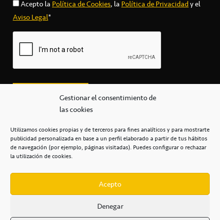
Acepto la
Política de Cookies
, la
Política de Privacidad
y el
Aviso Legal
*
Gestionar el consentimiento de
las cookies
Utilizamos cookies propias y de terceros para fines analíticos y para mostrarte
publicidad personalizada en base a un perfil elaborado a partir de tus hábitos
secretaria@cbcanarias.es
de navegación (por ejemplo, páginas visitadas). Puedes configurar o rechazar
+34 922 253 684
+34 922 315 909
la utilización de cookies.
C/Mercedes, s/n, Pabellón Insular de Tenerife Santiago Martín
Casa del Deporte / 38108 – La Laguna
Acepto
Denegar
POLÍTICA DE PRIVACIDAD
/
POLÍTICA DE COOKIES
/