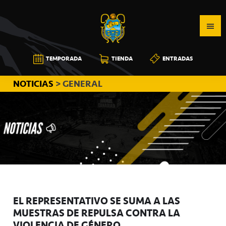
Saltar
Saltar
Saltar
a
al
a
la
contenido
la
navegación
principal
barra
CB
TEMPORADA
TIENDA
ENTRADAS
principal
lateral
CANARIAS
principal
NOTICIAS
> GENERAL
EL REPRESENTATIVO SE SUMA A LAS
MUESTRAS DE REPULSA CONTRA LA
VIOLENCIA DE GÉNERO