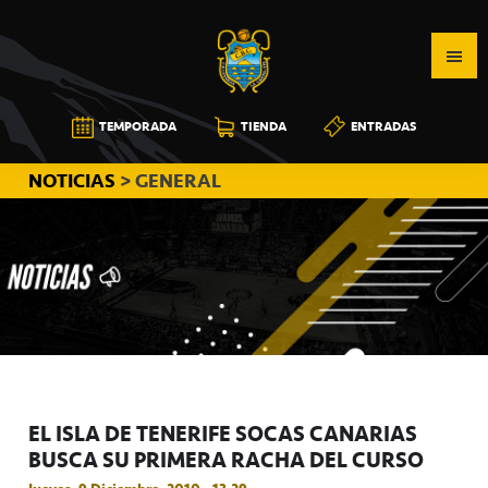
Saltar
Saltar
Saltar
a
al
a
la
contenido
la
navegación
principal
barra
CB
TEMPORADA
TIENDA
ENTRADAS
principal
lateral
CANARIAS
principal
NOTICIAS
> GENERAL
EL ISLA DE TENERIFE SOCAS CANARIAS
BUSCA SU PRIMERA RACHA DEL CURSO