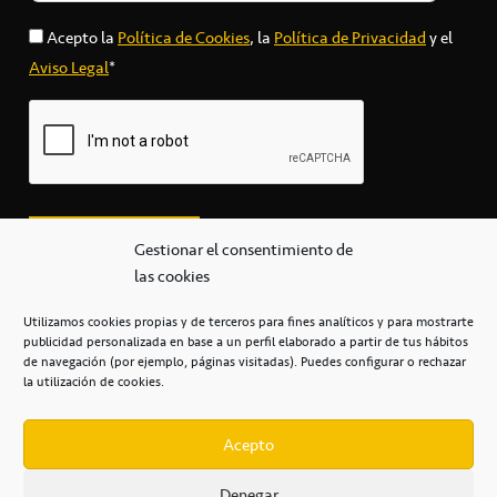
Acepto la
Política de Cookies
, la
Política de Privacidad
y el
Aviso Legal
*
Gestionar el consentimiento de
las cookies
Utilizamos cookies propias y de terceros para fines analíticos y para mostrarte
publicidad personalizada en base a un perfil elaborado a partir de tus hábitos
secretaria@cbcanarias.es
de navegación (por ejemplo, páginas visitadas). Puedes configurar o rechazar
+34 922 253 684
+34 922 315 909
la utilización de cookies.
C/Mercedes, s/n, Pabellón Insular de Tenerife Santiago Martín
Casa del Deporte / 38108 – La Laguna
Acepto
Denegar