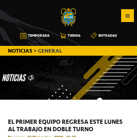
Saltar
Saltar
Saltar
a
al
a
la
contenido
la
navegación
principal
barra
CB
TEMPORADA
TIENDA
ENTRADAS
principal
lateral
CANARIAS
principal
NOTICIAS
> GENERAL
EL PRIMER EQUIPO REGRESA ESTE LUNES
AL TRABAJO EN DOBLE TURNO