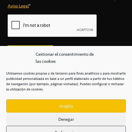
Aviso Legal
*
Gestionar el consentimiento de
las cookies
Utilizamos cookies propias y de terceros para fines analíticos y para mostrarte
publicidad personalizada en base a un perfil elaborado a partir de tus hábitos
secretaria@cbcanarias.es
de navegación (por ejemplo, páginas visitadas). Puedes configurar o rechazar
+34 922 253 684
+34 922 315 909
la utilización de cookies.
C/Mercedes, s/n, Pabellón Insular de Tenerife Santiago Martín
Casa del Deporte / 38108 – La Laguna
Acepto
Denegar
POLÍTICA DE PRIVACIDAD
/
POLÍTICA DE COOKIES
/