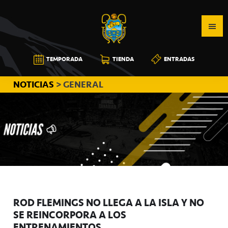
Saltar
Saltar
Saltar
a
al
a
la
contenido
la
navegación
principal
barra
CB
TEMPORADA
TIENDA
ENTRADAS
principal
lateral
CANARIAS
principal
NOTICIAS
> GENERAL
ROD FLEMINGS NO LLEGA A LA ISLA Y NO
SE REINCORPORA A LOS
ENTRENAMIENTOS