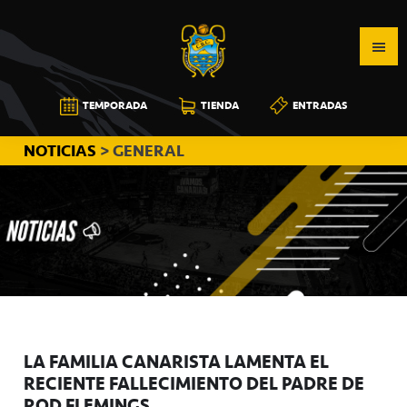
Saltar
Saltar
Saltar
a
al
a
la
contenido
la
navegación
principal
barra
CB
TEMPORADA
TIENDA
ENTRADAS
principal
lateral
CANARIAS
principal
NOTICIAS
> GENERAL
LA FAMILIA CANARISTA LAMENTA EL
RECIENTE FALLECIMIENTO DEL PADRE DE
ROD FLEMINGS