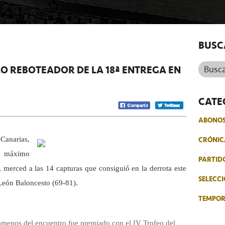
BUSC
Buscar.
O REBOTEADOR DE LA 18ª ENTREGA EN
CATE
ABONO
CRÓNIC
Canarias,
l máximo
PARTID
 merced a las 14 capturas que consiguió en la derrota este
SELECCI
León Baloncesto (69-81).
TEMPO
ómenos del encuentro fue premiado con el IV Trofeo del