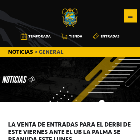
Saltar
Saltar
Saltar
a
al
a
la
contenido
la
navegación
principal
barra
CB
TEMPORADA
TIENDA
ENTRADAS
principal
lateral
CANARIAS
principal
NOTICIAS
> GENERAL
LA VENTA DE ENTRADAS PARA EL DERBI DE
ESTE VIERNES ANTE EL UB LA PALMA SE
REANUDA ESTE LUNES