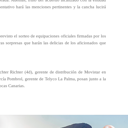
orada. Además, fruto del acuerdo alcanzado con la entidad
esentativo hará las menciones pertinentes y la cancha lucirá
revisto el sorteo de equipaciones oficiales firmadas por los
ras sorpresas que harán las delicias de los aficionados que
ter Richter (4d), gerente de distribución de Movistar en
cía Pombrol, gerente de Telyco La Palma, posan junto a la
Socas Canarias.