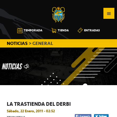
Saltar
Saltar
Saltar
a
al
a
la
contenido
la
navegación
principal
barra
CB
TEMPORADA
TIENDA
ENTRADAS
principal
lateral
CANARIAS
principal
NOTICIAS
> GENERAL
LA TRASTIENDA DEL DERBI
Sábado, 22 Enero, 2011 - 02:52