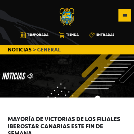
Saltar
Saltar
Saltar
a
al
a
la
contenido
la
navegación
principal
barra
CB
TEMPORADA
TIENDA
ENTRADAS
principal
lateral
CANARIAS
principal
NOTICIAS
> GENERAL
MAYORÍA DE VICTORIAS DE LOS FILIALES
IBEROSTAR CANARIAS ESTE FIN DE
SEMANA