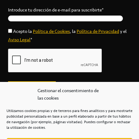
Introduce tu dirección de e-mail para suscribirte*
Acepto la
Política de Cookies
, la
Política de Privacidad
y el
Aviso Legal
*
Gestionar el consentimiento de
las cookies
Utilizamos cookies propias y de terceros para fines analíticos y para mostrarte
publicidad personalizada en base a un perfil elaborado a partir de tus hábitos
secretaria@cbcanarias.es
de navegación (por ejemplo, páginas visitadas). Puedes configurar o rechazar
+34 922 253 684
+34 922 315 909
la utilización de cookies.
C/Mercedes, s/n, Pabellón Insular de Tenerife Santiago Martín