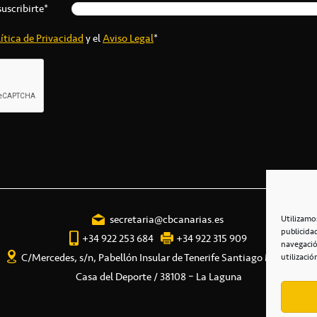
suscribirte*
ítica de Privacidad
y el
Aviso Legal
*
secretaria@cbcanarias.es
Utilizamo
publicida
+34 922 253 684
+34 922 315 909
navegació
C/Mercedes, s/n, Pabellón Insular de Tenerife Santiago Martín
utilizació
Casa del Deporte / 38108 – La Laguna