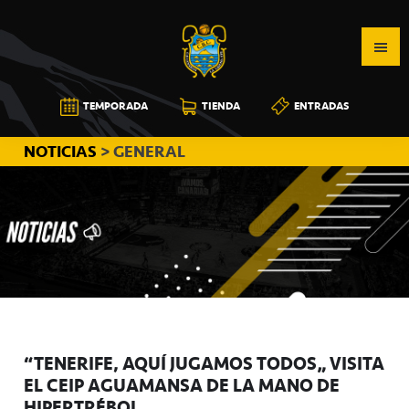
Saltar
Saltar
Saltar
a
al
a
la
contenido
la
navegación
principal
barra
CB
TEMPORADA
TIENDA
ENTRADAS
principal
lateral
CANARIAS
principal
NOTICIAS
> GENERAL
“TENERIFE, AQUÍ JUGAMOS TODOS” VISITA
EL CEIP AGUAMANSA DE LA MANO DE
HIPERTRÉBOL