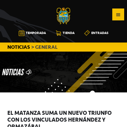
Saltar
Saltar
Saltar
a
al
a
la
contenido
la
navegación
principal
barra
CB
TEMPORADA
TIENDA
ENTRADAS
principal
lateral
CANARIAS
principal
NOTICIAS
> GENERAL
EL MATANZA SUMA UN NUEVO TRIUNFO
CON LOS VINCULADOS HERNÁNDEZ Y
ORMAZÁBAL