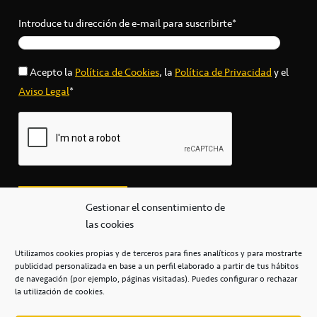
Introduce tu dirección de e-mail para suscribirte*
Acepto la
Política de Cookies
, la
Política de Privacidad
y el
Aviso Legal
*
Gestionar el consentimiento de
las cookies
Utilizamos cookies propias y de terceros para fines analíticos y para mostrarte
publicidad personalizada en base a un perfil elaborado a partir de tus hábitos
secretaria@cbcanarias.es
de navegación (por ejemplo, páginas visitadas). Puedes configurar o rechazar
+34 922 253 684
+34 922 315 909
la utilización de cookies.
C/Mercedes, s/n, Pabellón Insular de Tenerife Santiago Martín