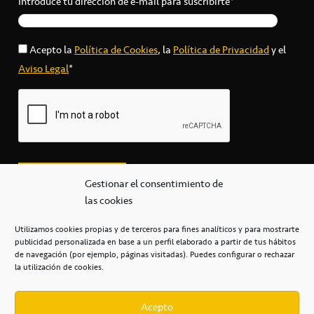
Introduce tu dirección de e-mail para suscribirte*
Acepto la
Política de Cookies
, la
Política de Privacidad
y el
Aviso Legal
*
Gestionar el consentimiento de
las cookies
Utilizamos cookies propias y de terceros para fines analíticos y para mostrarte
publicidad personalizada en base a un perfil elaborado a partir de tus hábitos
secretaria@cbcanarias.es
de navegación (por ejemplo, páginas visitadas). Puedes configurar o rechazar
+34 922 253 684
+34 922 315 909
la utilización de cookies.
C/Mercedes, s/n, Pabellón Insular de Tenerife Santiago Martín
Casa del Deporte / 38108 – La Laguna
Acepto