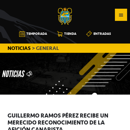
Saltar
Saltar
Saltar
a
al
a
la
contenido
la
navegación
principal
barra
CB
TEMPORADA
TIENDA
ENTRADAS
principal
lateral
CANARIAS
principal
NOTICIAS
> GENERAL
GUILLERMO RAMOS PÉREZ RECIBE UN
MERECIDO RECONOCIMIENTO DE LA
AFICIÓN CANARISTA