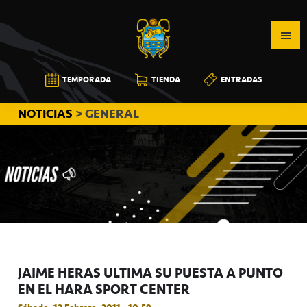
Saltar
Saltar
Saltar
a
al
a
la
contenido
la
navegación
principal
barra
CB
TEMPORADA
TIENDA
ENTRADAS
principal
lateral
CANARIAS
principal
NOTICIAS
> GENERAL
JAIME HERAS ULTIMA SU PUESTA A PUNTO
EN EL HARA SPORT CENTER