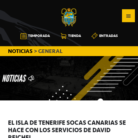
Saltar
Saltar
Saltar
a
al
a
la
contenido
la
navegación
principal
barra
CB
TEMPORADA
TIENDA
ENTRADAS
principal
lateral
CANARIAS
principal
NOTICIAS
> GENERAL
EL ISLA DE TENERIFE SOCAS CANARIAS SE
HACE CON LOS SERVICIOS DE DAVID
REICHEL