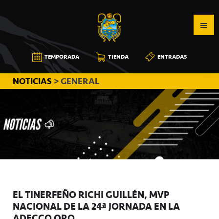
Saltar
Saltar
Saltar
a
al
a
la
contenido
la
navegación
principal
barra
CB
TEMPORADA
TIENDA
ENTRADAS
principal
lateral
CANARIAS
principal
NOTICIAS
> GENERAL
EL TINERFEÑO RICHI GUILLÉN, MVP
NACIONAL DE LA 24ª JORNADA EN LA
ADECCO ORO