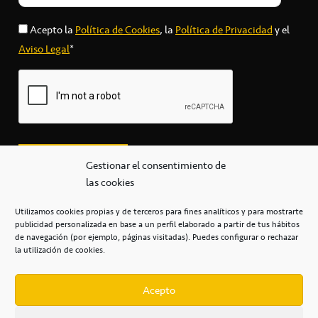
Acepto la
Política de Cookies
, la
Política de Privacidad
y el
Aviso Legal
*
Gestionar el consentimiento de
las cookies
Utilizamos cookies propias y de terceros para fines analíticos y para mostrarte
publicidad personalizada en base a un perfil elaborado a partir de tus hábitos
secretaria@cbcanarias.es
de navegación (por ejemplo, páginas visitadas). Puedes configurar o rechazar
+34 922 253 684
+34 922 315 909
la utilización de cookies.
C/Mercedes, s/n, Pabellón Insular de Tenerife Santiago Martín
Casa del Deporte / 38108 – La Laguna
Acepto