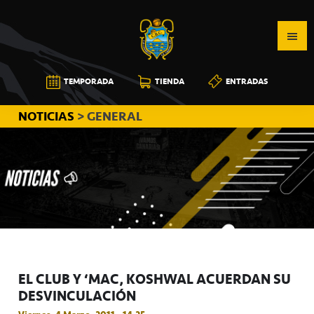
Saltar
Saltar
Saltar
a
al
a
la
contenido
la
navegación
principal
barra
CB
TEMPORADA
TIENDA
ENTRADAS
principal
lateral
CANARIAS
principal
NOTICIAS
> GENERAL
EL CLUB Y ‘MAC’ KOSHWAL ACUERDAN SU
DESVINCULACIÓN