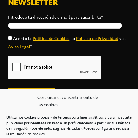
NEWSLETTER
Introduce tu dirección de e-mail para suscribirte*
Acepto la
Política de Cookies
, la
Política de Privacidad
y el
Aviso Legal
*
Gestionar el consentimiento de
las cookies
Utilizamos cookies propias y de terceros para fines analíticos y para mostrarte
publicidad personalizada en base a un perfil elaborado a partir de tus hábitos
secretaria@cbcanarias.es
de navegación (por ejemplo, páginas visitadas). Puedes configurar o rechazar
+34 922 253 684
+34 922 315 909
la utilización de cookies.