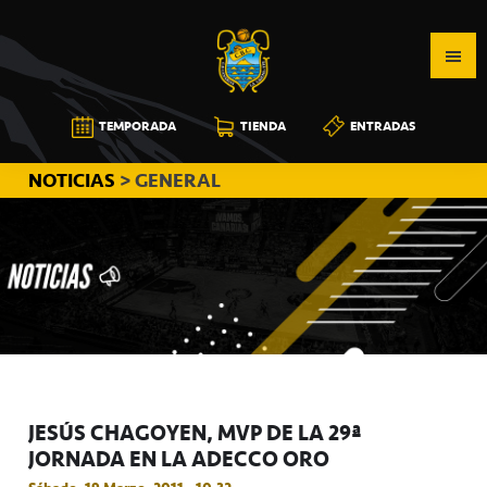
Saltar
Saltar
Saltar
a
al
a
la
contenido
la
navegación
principal
barra
CB
TEMPORADA
TIENDA
ENTRADAS
principal
lateral
CANARIAS
principal
NOTICIAS
> GENERAL
JESÚS CHAGOYEN, MVP DE LA 29ª
JORNADA EN LA ADECCO ORO